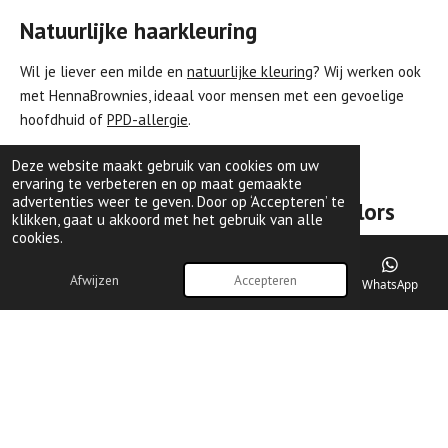
Natuurlijke haarkleuring
Wil je liever een milde en
natuurlijke kleuring
?
Wij werken ook
met HennaBrownies, ideaal voor mensen met een gevoelige
hoofdhuid of
PPD-allergie
.
👉 Lees meer over natuurlijke haarkleuring.
Deze website maakt gebruik van cookies om uw
ervaring te verbeteren en op maat gemaakte
advertenties weer te geven. Door op ‘Accepteren’ te
Dames kapper in Breda – Smart Colors
klikken, gaat u akkoord met het gebruik van alle
cookies.
Wil jij je haar laten knippen of kleuren door een ervaren dames
kapper in Breda? Wij helpen je graag.
Afwijzen
Accepteren
E-mailadres
Telefoonnummer
Kaart
WhatsApp
👉 Maak eenvoudig een afspraak
F
I